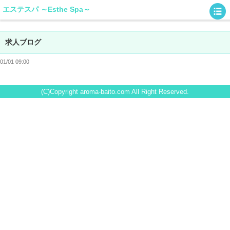
エステスパ ～Esthe Spa～
求人ブログ
01/01 09:00
(C)Copyright aroma-baito.com All Right Reserved.