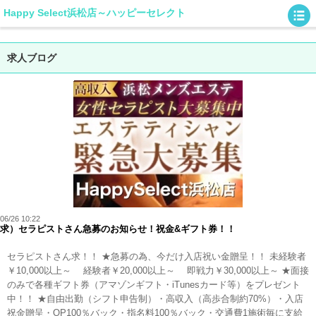
Happy Select浜松店～ハッピーセレクト
求人ブログ
06/26 10:22
求）セラピストさん急募のお知らせ！祝金&ギフト券！！
セラピストさん求！！ ★急募の為、今だけ入店祝い金贈呈！！ 未経験者
￥10,000以上～ 経験者￥20,000以上～ 即戦力￥30,000以上～ ★面接
のみで各種ギフト券（アマゾンギフト・iTunesカード等）をプレゼント
中！！ ★自由出勤（シフト申告制）・高収入（高歩合制約70%）・入店
祝金贈呈・OP100％バック・指名料100％バック・交通費1施術毎に支給