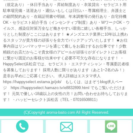
（規定あり）・休日手当あり・昇給制度あり・衣装貸出・セラピスト用
駐車場完備・送迎あり・週払いもしくは日払い・専属税理士、弁護士と
の顧問契約あり・在籍証明書や明細、年末調整等の発行あり・自宅待機
OK・セラピスト紹介手当（インセンティブ制度）あり・WワークOK・ウ
イルス、感染症対策万全など働きやすい環境に嬉しい各種手当、しっか
りとした制度がここにはあります！ ★メンズエステ業界に10年以上携わ
るスタッフが貴方様の頑張りを全力でバックアップいたします！ ★お仕
事内容はリンパマッサージを通じて癒しをお届けするお仕事です！少数
精鋭のお店だからこそ貴女様のアピールが頑張りがダイレクトにお客様
に繋がり固定のお客様が出来やすく必要不可欠な存在になります！ ・
HappySelect浜松店では、セラピスト・エステティシャン・専属委託者様
を募集しております！ 採用人数に限りがあります（あと1~2名のみ！）
是非お早めにご応募ください。 求人詳細はエスタマ求人
https://happyselect.estama.jp/job/ もしくは、はまぞうblog求人ペー
ジ https://happyselect.hamazo.tv/e8832899.html でもご覧いただけま
す！ 元気で優しい18歳以上の女性の方！お問い合わせお待ちしておりま
す！ ・ハッピーセレクト浜松店（TEL・07016508811）
(C)Copyright aroma-baito.com All Right Reserved.