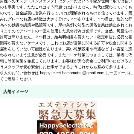
男性へのエステ（メンズエステ）はグレーだという印象が世間一般では強い
のも事実です。ただこれはそう問題ではありません。時代は変わっていくも
のです、健全誠実に営業を行っていけば理解されるものと信じています。因
みにグレーなお店の特徴は大きく分けて２つあります。１つ目は、性的な行
為への勧誘や誘惑や黙認等です。県の条例で箱型の風俗営業は禁止されてお
りますのでアパートの一室を使用した風俗行為は犯罪です。当然、風営法の
許可は降りません。２つ目は、給与明細書を貰えない・確定申告に必要な書
類等が貰えないケースです。これはお店が営業に関する許可や税金に関する
届出をしていない可能性があります。高い報酬設定や待遇など甘い言葉に惑
わされないよう注意が必要です。またコロナ対策につきましては、業者に依
頼し除菌抗菌を徹底しております。お客様が安心安全にご利用いただけるよ
うスタッフが安心安全にお仕事ができるようこれからも努めて参ります。
求人のお問い合わせは happyselect.hamamatsu@gmail.com に一度メールに
てご連絡ください。
店舗イメージ