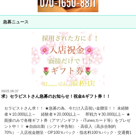
急募ニュース
09/25 06:37
求）セラピストさん急募のお知らせ！祝金&ギフト券！！
セラピストさん求！！ ★急募の為、今だけ入店祝い金贈呈！！ 未経験
者￥10,000以上～ 経験者￥20,000以上～ 即戦力￥30,000以上～ ★
面接のみで各種ギフト券（アマゾンギフト・iTunesカード等）をプレゼ
ント中！！ ★自由出勤（シフト申告制）・高収入（高歩合制約
70%）・入店祝金贈呈・OP100％バック・指名料100％バック・交通費1