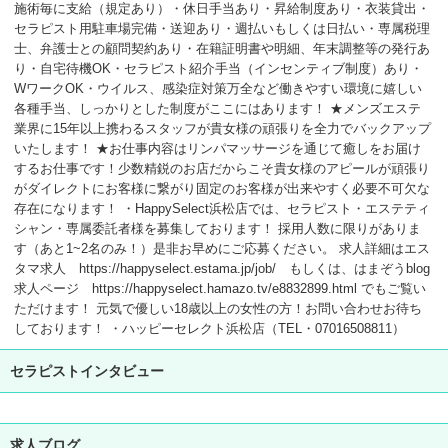
施術毎に支給（規定あり）・休日手当あり・昇給制度あり・衣装貸出・
セラピスト用駐車場完備・送迎あり・週払いもしくは日払い・専属税理
士、弁護士との顧問契約あり・在籍証明書や明細、年末調整等の発行あ
り・自宅待機OK・セラピスト紹介手当（インセンティブ制度）あり・
WワークOK・ウイルス、感染症対策万全など働きやすい環境に嬉しい
各種手当、しっかりとした制度がここにはあります！ ★メンズエステ
業界に15年以上携わるスタッフが貴女様の頑張りを全力でバックアップ
いたします！ ★お仕事内容はリンパマッサージを通じて癒しをお届け
するお仕事です！少数精鋭のお店だからこそ貴女様のアピールが頑張り
がダイレクトにお客様に繋がり固定のお客様が出来やすく必要不可欠な
存在になります！ ・HappySelect浜松店では、セラピスト・エステティ
シャン・専属委託者様を募集しております！ 採用人数に限りがありま
す（あと1~2名のみ！）是非お早めにご応募ください。 求人詳細はエス
タマ求人 https://happyselect.estama.jp/job/ もしくは、はまぞうblog
求人ページ https://happyselect.hamazo.tv/e8832899.html でもご覧い
ただけます！ 元気で優しい18歳以上の女性の方！お問い合わせお待ち
しております！ ・ハッピーセレクト浜松店（TEL・07016508811）
セラピストインタビュー
求人ブログ