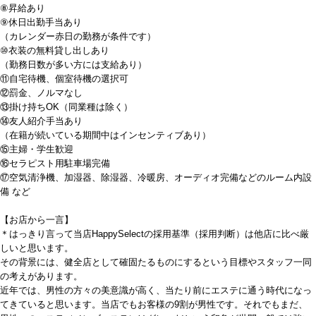
⑧昇給あり
⑨休日出勤手当あり
（カレンダー赤日の勤務が条件です）
⑩衣装の無料貸し出しあり
（勤務日数が多い方には支給あり）
⑪自宅待機、個室待機の選択可
⑫罰金、ノルマなし
⑬掛け持ちOK（同業種は除く）
⑭友人紹介手当あり
（在籍が続いている期間中はインセンティブあり）
⑮主婦・学生歓迎
⑯セラピスト用駐車場完備
⑰空気清浄機、加湿器、除湿器、冷暖房、オーディオ完備などのルーム内設
備 など
【お店から一言】
＊はっきり言って当店HappySelectの採用基準（採用判断）は他店に比べ厳
しいと思います。
その背景には、健全店として確固たるものにするという目標やスタッフ一同
の考えがあります。
近年では、男性の方々の美意識が高く、当たり前にエステに通う時代になっ
てきていると思います。当店でもお客様の9割が男性です。それでもまだ、