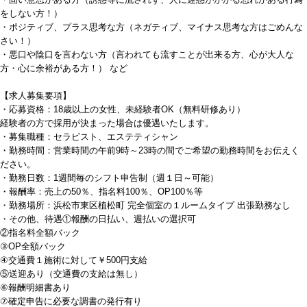
をしない方！）
・ポジティブ、プラス思考な方（ネガティブ、マイナス思考な方はごめんな
さい！）
・悪口や陰口を言わない方（言われても流すことが出来る方、心が大人な
方・心に余裕がある方！） など
【求人募集要項】
・応募資格：18歳以上の女性、未経験者OK（無料研修あり）
経験者の方で採用が決まった場合は優遇いたします。
・募集職種：セラピスト、エステティシャン
・勤務時間：営業時間の午前9時～23時の間でご希望の勤務時間をお伝えく
ださい。
・勤務日数：1週間毎のシフト申告制（週１日～可能）
・報酬率：売上の50％、指名料100％、OP100％等
・勤務場所：浜松市東区植松町 完全個室の１ルームタイプ 出張勤務なし
・その他、待遇①報酬の日払い、週払いの選択可
②指名料全額バック
③OP全額バック
④交通費１施術に対して￥500円支給
⑤送迎あり（交通費の支給は無し）
⑥報酬明細書あり
⑦確定申告に必要な調書の発行有り