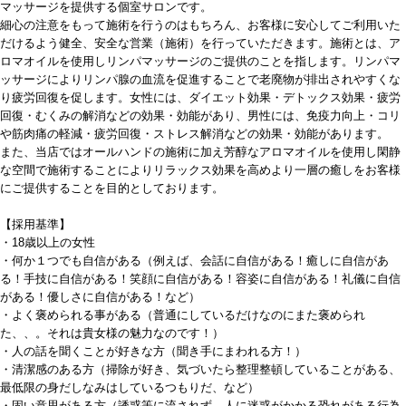
マッサージを提供する個室サロンです。
細心の注意をもって施術を行うのはもちろん、お客様に安心してご利用いた
だけるよう健全、安全な営業（施術）を行っていただきます。施術とは、ア
ロマオイルを使用しリンパマッサージのご提供のことを指します。リンパマ
ッサージによりリンパ腺の血流を促進することで老廃物が排出されやすくな
り疲労回復を促します。女性には、ダイエット効果・デトックス効果・疲労
回復・むくみの解消などの効果・効能があり、男性には、免疫力向上・コリ
や筋肉痛の軽減・疲労回復・ストレス解消などの効果・効能があります。
また、当店ではオールハンドの施術に加え芳醇なアロマオイルを使用し閑静
な空間で施術することによりリラックス効果を高めより一層の癒しをお客様
にご提供することを目的としております。
【採用基準】
・18歳以上の女性
・何か１つでも自信がある（例えば、会話に自信がある！癒しに自信があ
る！手技に自信がある！笑顔に自信がある！容姿に自信がある！礼儀に自信
がある！優しさに自信がある！など）
・よく褒められる事がある（普通にしているだけなのにまた褒められ
た、、。それは貴女様の魅力なのです！）
・人の話を聞くことが好きな方（聞き手にまわれる方！）
・清潔感のある方（掃除が好き、気づいたら整理整頓していることがある、
最低限の身だしなみはしているつもりだ、など）
・固い意思がある方（誘惑等に流されず、人に迷惑がかかる恐れがある行為