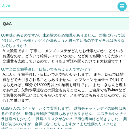
Diva
Q&A
Q.興味があるのですが、未経験のため知識がありません。面接に行って話
だけ聞いてから働くかどうか決めようと思っているのですがそれはありな
んでしょうか？
A.大歓迎です！ 丁寧に、メンズエステがどんなお仕事なのか、どういう
お店なのか、どういう給料システムなのか、など何でも聞いてください！
交通費も支給しているので、とりあえず話を聞くだけでも大歓迎です！
Q.本当に全額手渡し・日払いでもらえるんですか？？
A.はい。全額手渡し・日払いでお支払いいたします。 また、Divaでは雑
費などで天引きされることもありません。 オプションを頑張って付けて
もらえれば、90分で15000円以上の給料も可能です。 また、きちんと理由
があれば、欠勤や早退などの罰金もありませんし、ご自身でもTwitterなど
で集客のお手伝いはしてもらいますが、ノルマなどもありませんので、安
心して働けます。
Q.高収入のバイトがしたくて質問します。 以前チャットレディの経験はあ
るのですが、 風俗は未経験で知識もあまりありません。 エステ系やオナク
ラは露出も少なく、 性病のリスクがないので初心者向けと聞きました。 興
味があるのですが、全裸になったりしますか？また性病のリスクなど、、