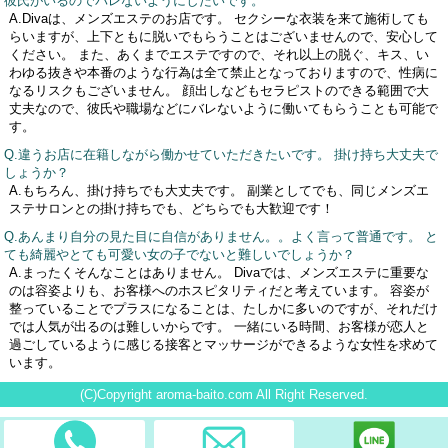
彼氏がいるのでバレないようにしたいです。
A.Divaは、メンズエステのお店です。 セクシーな衣装を来て施術しても
らいますが、上下ともに脱いでもらうことはございませんので、安心して
ください。 また、あくまでエステですので、それ以上の脱ぐ、キス、い
わゆる抜きや本番のような行為は全て禁止となっておりますので、性病に
なるリスクもございません。 顔出しなどもセラピストのできる範囲で大
丈夫なので、彼氏や職場などにバレないように働いてもらうことも可能で
す。
Q.違うお店に在籍しながら働かせていただきたいです。 掛け持ち大丈夫で
しょうか？
A.もちろん、掛け持ちでも大丈夫です。 副業としてでも、同じメンズエ
ステサロンとの掛け持ちでも、どちらでも大歓迎です！
Q.あんまり自分の見た目に自信がありません。。よく言って普通です。 と
ても綺麗やとても可愛い女の子でないと難しいでしょうか？
A.まったくそんなことはありません。 Divaでは、メンズエステに重要な
のは容姿よりも、お客様へのホスピタリティだと考えています。 容姿が
整っていることでプラスになることは、たしかに多いのですが、それだけ
では人気が出るのは難しいからです。 一緒にいる時間、お客様が恋人と
過ごしているように感じる接客とマッサージができるような女性を求めて
います。
(C)Copyright aroma-baito.com All Right Reserved.