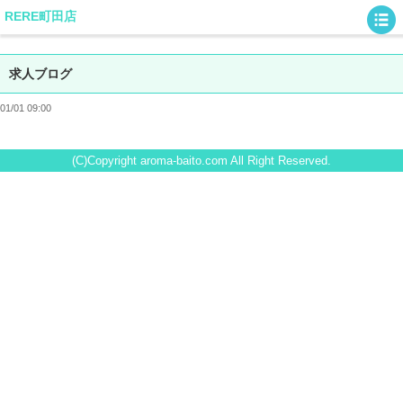
RERE町田店
求人ブログ
01/01 09:00
(C)Copyright aroma-baito.com All Right Reserved.