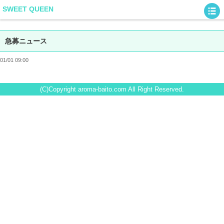
SWEET QUEEN
急募ニュース
01/01 09:00
(C)Copyright aroma-baito.com All Right Reserved.