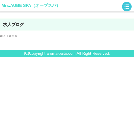
Mrs.AUBE SPA（オーブスパ）
求人ブログ
01/01 09:00
(C)Copyright aroma-baito.com All Right Reserved.