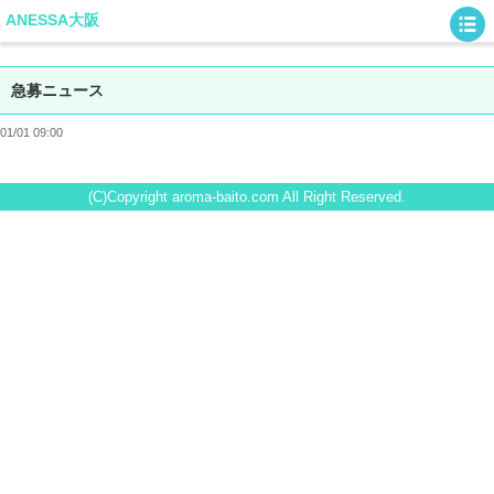
ANESSA大阪
急募ニュース
01/01 09:00
(C)Copyright aroma-baito.com All Right Reserved.