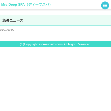
Mrs.Deep SPA（ディープスパ）
急募ニュース
01/01 09:00
(C)Copyright aroma-baito.com All Right Reserved.