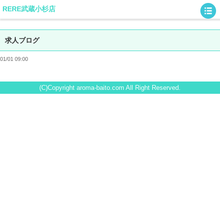
RERE武蔵小杉店
求人ブログ
01/01 09:00
(C)Copyright aroma-baito.com All Right Reserved.