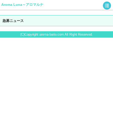
Aroma Luna～アロマルナ
急募ニュース
(C)Copyright aroma-baito.com All Right Reserved.