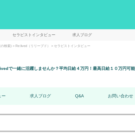
セラピストインタビュー
求人ブログ
の検索)
Re:lived（リリーブド）
セラピストインタビュー
livedで一緒に活躍しませんか？平均日給４万円！最高日給１０万円可
ュー
求人ブログ
Q&A
お問い合わせ