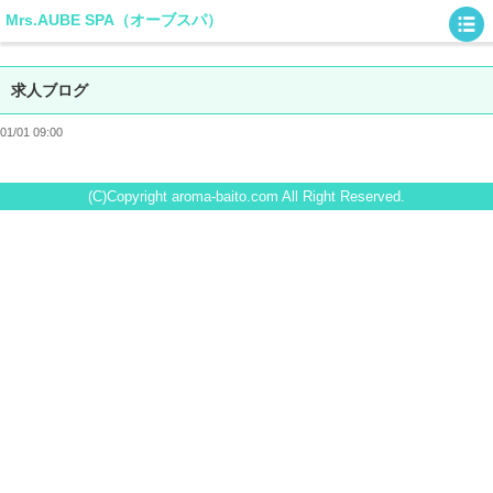
Mrs.AUBE SPA（オーブスパ）
求人ブログ
01/01 09:00
(C)Copyright aroma-baito.com All Right Reserved.