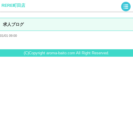
RERE町田店
求人ブログ
01/01 09:00
(C)Copyright aroma-baito.com All Right Reserved.