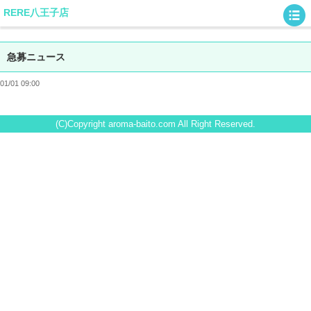
RERE八王子店
急募ニュース
01/01 09:00
(C)Copyright aroma-baito.com All Right Reserved.